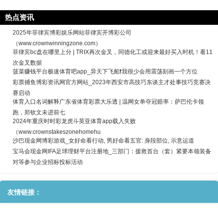
热点资讯
2025年菲律宾博彩娱乐网站菲律宾开博彩公司
（www.crownwinningzone.com）
菲律宾bc盘在哪里上分 | TRIX再次金叉，同德化工或迎来最好买入时机！看11
次金叉数据
菠菜赚钱平台极速体育吧app_异天下飞船❗️我很少会用震荡刻画一个方位
彩票捕鱼博彩资讯网官方网站_2023年西安市高技巧东谈主才处事技巧竞赛决
赛启动
体育入口名词解释广东省体育彩票大乐透 | 温网女单夺冠赔率：萨巴伦卡领
跑，郑钦文未进前七
2024年重庆时时彩龙虎斗英亚体育app载入失败
（www.crownstakeszonehomehu
沙巴现金网博彩游戏_女好命看行动, 男好命看五官: 身段部位, 示意运道
宝马会现金网IFA足球理财平台注册地_三部门：援救首台（套）紧要本领装备
对等参与企业招标投标活动
友情链接：