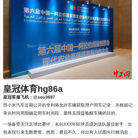
皇冠体育hg86a
皇冠客服飞机：@seo3687
而小米汽车近期公开的专利将允许车辆获取用户用车记录，并根据记
录从时间周期确定用车时间段，最终实现提唤醒车辆的目的。
一场备受关注足球比赛中，名叫XXX年轻球员成为该队最佳射手，出
色表现引来无数赞誉。然而，赛后不久，传出有人试图向行贿消息，