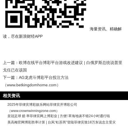
海量资讯、精确解
读，尽在新浪财经APP
上一篇：
欧博在线平台博彩平台游戏改进建议 | 白俄罗斯总统说普里
戈任已在该国
下一篇：
AG龙虎斗博彩平台投注方法
（www.betkingdomhome.com）
相关资讯
2025年菲律宾博彩娱乐网站菲律宾开博彩公司
（www.crownwinningzone.com）
皇冠足球 赔 率菲律宾网上博彩业 | 方便! 草海地谈不错24小时通行啦
美高梅官网博彩胜率计算 | 台风“杜苏芮”登陆菲律宾致18万东说念主受灾