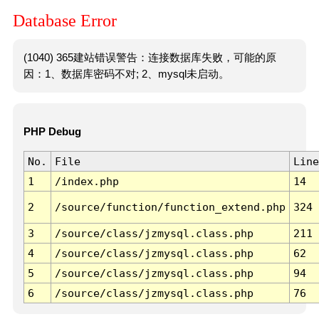
Database Error
(1040) 365建站错误警告：连接数据库失败，可能的原
因：1、数据库密码不对; 2、mysql未启动。
PHP Debug
No.
File
Line
1
/index.php
14
2
/source/function/function_extend.php
324
3
/source/class/jzmysql.class.php
211
4
/source/class/jzmysql.class.php
62
5
/source/class/jzmysql.class.php
94
6
/source/class/jzmysql.class.php
76