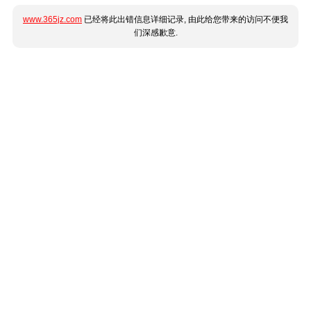
www.365jz.com
已经将此出错信息详细记录, 由此给您带来的访问不便我
们深感歉意.