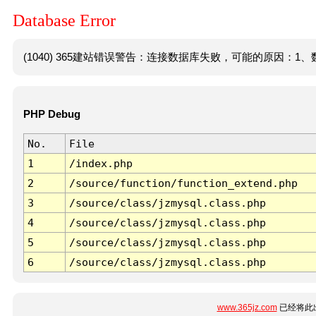
Database Error
(1040) 365建站错误警告：连接数据库失败，可能的原因：1、数
PHP Debug
No.
File
1
/index.php
2
/source/function/function_extend.php
3
/source/class/jzmysql.class.php
4
/source/class/jzmysql.class.php
5
/source/class/jzmysql.class.php
6
/source/class/jzmysql.class.php
www.365jz.com
已经将此