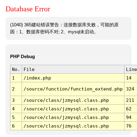
Database Error
(1040) 365建站错误警告：连接数据库失败，可能的原
因：1、数据库密码不对; 2、mysql未启动。
PHP Debug
No.
File
Line
1
/index.php
14
2
/source/function/function_extend.php
324
3
/source/class/jzmysql.class.php
211
4
/source/class/jzmysql.class.php
62
5
/source/class/jzmysql.class.php
94
6
/source/class/jzmysql.class.php
76