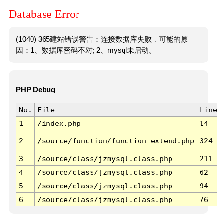
Database Error
(1040) 365建站错误警告：连接数据库失败，可能的原
因：1、数据库密码不对; 2、mysql未启动。
PHP Debug
No.
File
Line
1
/index.php
14
2
/source/function/function_extend.php
324
3
/source/class/jzmysql.class.php
211
4
/source/class/jzmysql.class.php
62
5
/source/class/jzmysql.class.php
94
6
/source/class/jzmysql.class.php
76