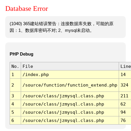
Database Error
(1040) 365建站错误警告：连接数据库失败，可能的原
因：1、数据库密码不对; 2、mysql未启动。
PHP Debug
No.
File
Line
1
/index.php
14
2
/source/function/function_extend.php
324
3
/source/class/jzmysql.class.php
211
4
/source/class/jzmysql.class.php
62
5
/source/class/jzmysql.class.php
94
6
/source/class/jzmysql.class.php
76