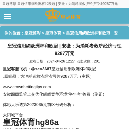
皇冠博彩-皇冠信用網欧洲杯和欧冠 | 安徽：为消耗者救济经济亏蚀9287万元
你的位置：
皇冠博彩
>
皇冠体育
> 皇冠信用網欧洲杯和欧冠 | 安
皇冠信用網欧洲杯和欧冠 | 安徽：为消耗者救济经济亏蚀
徽：为消耗者救济经济亏蚀9287万元
9287万元
发布日期：2024-04-26 12:27 点击次数：201
皇冠客服飞机：@seo3687
皇冠信用網欧洲杯和欧冠
.原标题：为消耗者救济经济亏蚀9287万元（主题）
www.crownbettingtips.com
安徽阛阓监管上交优化阛阓竞争环境“半年考”答卷（副题）
体彩大乐透第2023065期前区号码分析：
太阳城平台
皇冠体育hg86a