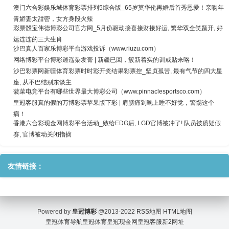
澳门六合彩娱乐城体育彩票排列5综合版_65岁莫华伦再婚后首秀恩爱！亲吻年
青娇妻太甜密，女方身段火辣
彩票骰宝伟德博彩公司官方网_5月份驱动接喜接财接好运, 繁华双全笑颜开, 好
运连连的三大生肖
沙巴真人百家乐博彩平台游戏投诉（www.riuzu.com）
网络博彩平台博彩逍遥染发膏 | 新疆已回，簇新着实的训戒贴来咯！
沙巴彩票网新疆体育彩票时时彩开奖结果彩票控_坚贞孤苦, 最有气节的四大星
座, 从不巴结别东谈主
菠菜电竞平台有哪些世界最大博彩公司（www.pinnaclesportsco.com）
皇冠客服真的假的万博彩票苹果版下彩 | 肩膀痛到晚上睡不好觉，警惕这个
病！
香港六合彩现金网博彩平台活动_败给EDG后, LGD官博被冲了! 队员被质疑假
赛, 官博被动关闭指摘
友情链接：
Powered by
皇冠博彩
@2013-2022
RSS地图
HTML地图
皇冠体育导航
皇冠体育
皇冠现金网
皇冠客服
新2网址