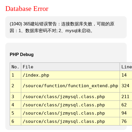
Database Error
(1040) 365建站错误警告：连接数据库失败，可能的原
因：1、数据库密码不对; 2、mysql未启动。
PHP Debug
No.
File
Line
1
/index.php
14
2
/source/function/function_extend.php
324
3
/source/class/jzmysql.class.php
211
4
/source/class/jzmysql.class.php
62
5
/source/class/jzmysql.class.php
94
6
/source/class/jzmysql.class.php
76