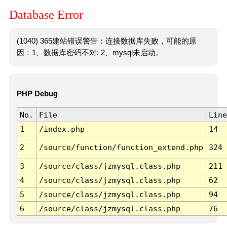
Database Error
(1040) 365建站错误警告：连接数据库失败，可能的原
因：1、数据库密码不对; 2、mysql未启动。
PHP Debug
No.
File
Line
1
/index.php
14
2
/source/function/function_extend.php
324
3
/source/class/jzmysql.class.php
211
4
/source/class/jzmysql.class.php
62
5
/source/class/jzmysql.class.php
94
6
/source/class/jzmysql.class.php
76