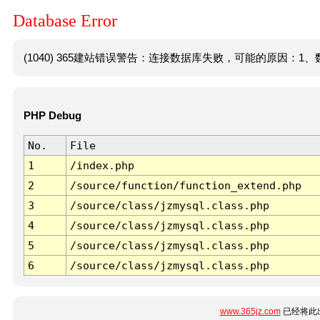
Database Error
(1040) 365建站错误警告：连接数据库失败，可能的原因：1、数
PHP Debug
No.
File
1
/index.php
2
/source/function/function_extend.php
3
/source/class/jzmysql.class.php
4
/source/class/jzmysql.class.php
5
/source/class/jzmysql.class.php
6
/source/class/jzmysql.class.php
www.365jz.com
已经将此