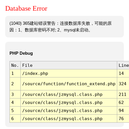
Database Error
(1040) 365建站错误警告：连接数据库失败，可能的原
因：1、数据库密码不对; 2、mysql未启动。
PHP Debug
No.
File
Line
1
/index.php
14
2
/source/function/function_extend.php
324
3
/source/class/jzmysql.class.php
211
4
/source/class/jzmysql.class.php
62
5
/source/class/jzmysql.class.php
94
6
/source/class/jzmysql.class.php
76