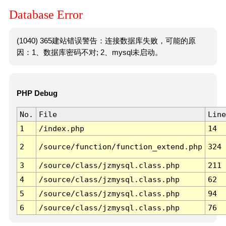
Database Error
(1040) 365建站错误警告：连接数据库失败，可能的原
因：1、数据库密码不对; 2、mysql未启动。
PHP Debug
No.
File
Line
1
/index.php
14
2
/source/function/function_extend.php
324
3
/source/class/jzmysql.class.php
211
4
/source/class/jzmysql.class.php
62
5
/source/class/jzmysql.class.php
94
6
/source/class/jzmysql.class.php
76