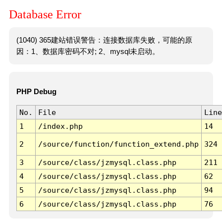
Database Error
(1040) 365建站错误警告：连接数据库失败，可能的原
因：1、数据库密码不对; 2、mysql未启动。
PHP Debug
No.
File
Line
1
/index.php
14
2
/source/function/function_extend.php
324
3
/source/class/jzmysql.class.php
211
4
/source/class/jzmysql.class.php
62
5
/source/class/jzmysql.class.php
94
6
/source/class/jzmysql.class.php
76