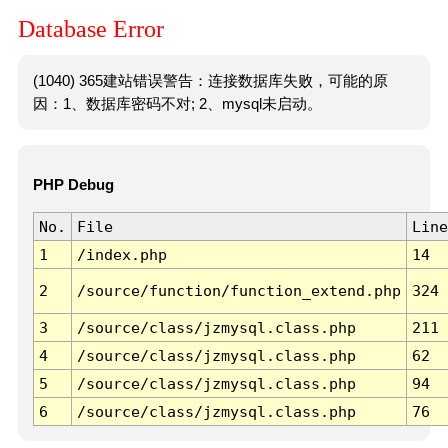
Database Error
(1040) 365建站错误警告：连接数据库失败，可能的原
因：1、数据库密码不对; 2、mysql未启动。
PHP Debug
No.
File
Line
1
/index.php
14
2
/source/function/function_extend.php
324
3
/source/class/jzmysql.class.php
211
4
/source/class/jzmysql.class.php
62
5
/source/class/jzmysql.class.php
94
6
/source/class/jzmysql.class.php
76