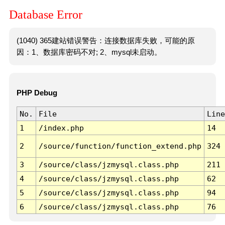
Database Error
(1040) 365建站错误警告：连接数据库失败，可能的原
因：1、数据库密码不对; 2、mysql未启动。
PHP Debug
No.
File
Line
1
/index.php
14
2
/source/function/function_extend.php
324
3
/source/class/jzmysql.class.php
211
4
/source/class/jzmysql.class.php
62
5
/source/class/jzmysql.class.php
94
6
/source/class/jzmysql.class.php
76