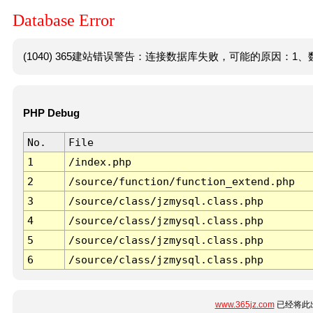
Database Error
(1040) 365建站错误警告：连接数据库失败，可能的原因：1、数
PHP Debug
No.
File
1
/index.php
2
/source/function/function_extend.php
3
/source/class/jzmysql.class.php
4
/source/class/jzmysql.class.php
5
/source/class/jzmysql.class.php
6
/source/class/jzmysql.class.php
www.365jz.com
已经将此