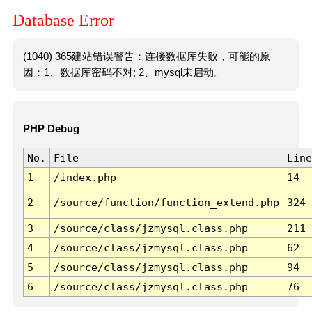
Database Error
(1040) 365建站错误警告：连接数据库失败，可能的原
因：1、数据库密码不对; 2、mysql未启动。
PHP Debug
No.
File
Line
1
/index.php
14
2
/source/function/function_extend.php
324
3
/source/class/jzmysql.class.php
211
4
/source/class/jzmysql.class.php
62
5
/source/class/jzmysql.class.php
94
6
/source/class/jzmysql.class.php
76