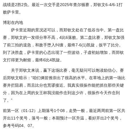
战绩是2胜2负。最近一次交手是2025年查尔顿赛，郑钦文6-4/6-1打
败萨卡里。
博彩在内地
萨卡里近期的景况还可以，而郑钦文处在了低谷当中。第一盘比
赛，郑钦文的一发得分率不高，4比6落败。第二盘比赛，郑钦文加强
了前三拍的遑急，和敌手堕入纠缠，最终7-6(1)凯旋，扳平了比分。
到了决胜盘，萨卡里的心态出现了一些波动，子虚初始增加，而郑钦
文打得更为耐烦，最终6比4凯旋。
关于郑钦文来说，赢下这场比赛，毫无疑问可以饱读励信心。赛
后郑钦文暗示：“咱们俩皆推崇出了很高的水平。在草地上的第一场比
赛并拦阻易，而且比分也荒谬接近。我真实很振作能把抓住那些关键
分，因为在上周的女王杯我没能作念到这少许，很振作今天作念到
了。”
前第一区（01-12）上期落号1个08，走势一般，最近两周前第一区共
开出11个奖号，落号一般；本期预计一区升温，看好开出2个奖号，
参考号码04、07。