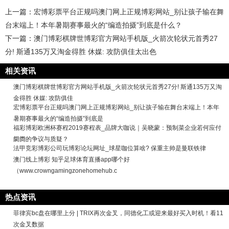
上一篇：
宏博彩票平台正规吗澳门网上正规博彩网站_别让孩子输在舞
台末端上！本年暑期赛事最火的“编造拍摄”到底是什么？
下一篇：
澳门博彩棋牌世博彩官方网站手机版_火箭次轮状元首秀27
分! 斯通135万又淘金得胜 休媒: 攻防俱佳太出色
相关资讯
澳门博彩棋牌世博彩官方网站手机版_火箭次轮状元首秀27分! 斯通135万又淘
金得胜 休媒: 攻防俱佳
宏博彩票平台正规吗澳门网上正规博彩网站_别让孩子输在舞台末端上！本年
暑期赛事最火的“编造拍摄”到底是
福彩博彩欧洲杯赛程2019赛程表_品牌大咖说｜吴晓蒙：预制菜企业若何应付
阛阓的争议与质疑？
法甲竞彩博彩公司玩博彩论坛网址_球星咖位算啥? 保重主帅是曼联铁律
澳门线上博彩 知乎足球体育直播app哪个好
（www.crowngamingzonehomehub.c
热点资讯
菲律宾bc盘在哪里上分 | TRIX再次金叉，同德化工或迎来最好买入时机！看11
次金叉数据