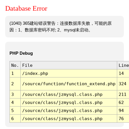
Database Error
(1040) 365建站错误警告：连接数据库失败，可能的原
因：1、数据库密码不对; 2、mysql未启动。
PHP Debug
No.
File
Line
1
/index.php
14
2
/source/function/function_extend.php
324
3
/source/class/jzmysql.class.php
211
4
/source/class/jzmysql.class.php
62
5
/source/class/jzmysql.class.php
94
6
/source/class/jzmysql.class.php
76