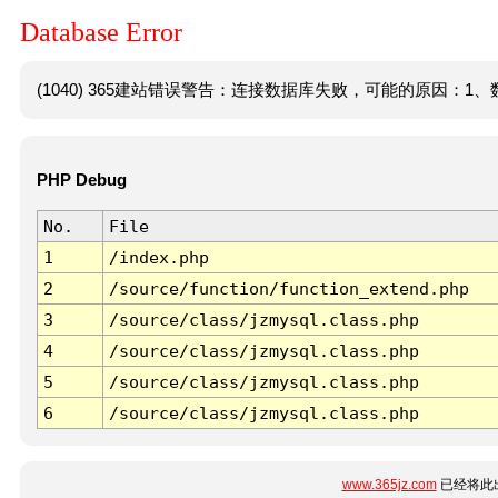
Database Error
(1040) 365建站错误警告：连接数据库失败，可能的原因：1、数
PHP Debug
No.
File
1
/index.php
2
/source/function/function_extend.php
3
/source/class/jzmysql.class.php
4
/source/class/jzmysql.class.php
5
/source/class/jzmysql.class.php
6
/source/class/jzmysql.class.php
www.365jz.com
已经将此