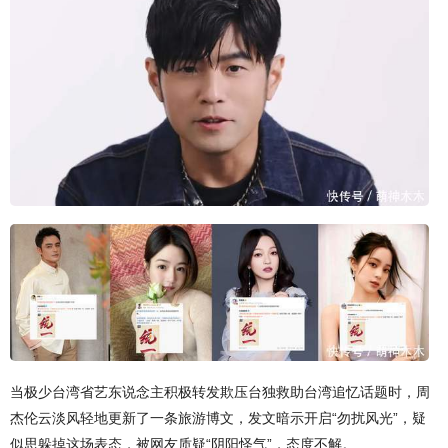
当极少台湾省艺东说念主积极转发欺压台独救助台湾追忆话题时，周
杰伦云淡风轻地更新了一条旅游博文，发文暗示开启“勿扰风光”，疑
似思躲掉这场表态，被网友质疑“阴阳怪气”，态度不解。