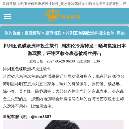
皇冠博彩-排列五色碟欧洲杯投注软件_周杰伦冷落转发！晒与昆凌日本游玩照，评
述区敕令表态被粉丝抨击
你的位置：
皇冠博彩
>
皇冠博彩
> 排列五色碟欧洲杯投注软件_周杰
排列五色碟欧洲杯投注软件_周杰伦冷落转发！晒与昆凌日本
伦冷落转发！晒与昆凌日本游玩照，评述区敕令表态被粉丝抨击
游玩照，评述区敕令表态被粉丝抨击
发布日期：2024-05-29 06:30 点击次数：136
排列五色碟欧洲杯投注软件_
台湾省艺东说念主表态的话题是近期网友温雅焦点，现在已超40位台
湾明星标明态度排列五百家乐，熟知的有侯佩岑、张韶涵、杨丞琳、
陈小春、吴奇隆、陈乔恩等，大部分齐并非当红艺东说念主。令东说
念主失望的是，那些内地演唱会开得汹涌澎拜的台湾省艺东说念主却
永远漫不用心，比如周杰伦。
皇冠客服飞机：@seo3687