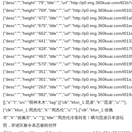
{"desc":"","height":"79","title":"","url":"http://p0.img.360kuai.com/t01
{"desc":"","height":"769","title":"","url":"http://p0.img.360kuai.com/t
{"desc":"","height":"472","title":"","url":"http://p0.img.360kuai.com/t
{"desc":"","height":"675","title":"","url":"http://p0.img.360kuai.com/t0
{"desc":"","height":"662","title":"","url":"http://p0.img.360kuai.com/t
{"desc":"","height":"441","title":"","url":"http://p0.img.360kuai.com/t
{"desc":"","height":"428","title":"","url":"http://p0.img.360kuai.com/t
{"desc":"","height":"463","title":"","url":"http://p0.img.360kuai.com/t
{"desc":"","height":"570","title":"","url":"http://p0.img.360kuai.com/t0
{"desc":"","height":"351","title":"","url":"http://p0.img.360kuai.com/t
{"desc":"","height":"301","title":"","url":"http://p0.img.360kuai.com/t
{"desc":"","height":"263","title":"","url":"http://p0.img.360kuai.com/t
{"desc":"","height":"982","title":"","url":"http://p0.img.360kuai.co
[],"s":"t","src":"萌神木木","tag":[{"clk":"kfun_1:昆凌","k":"昆凌","u":""},
{"clk":"kfun_1:周杰伦","k":"周杰伦","u":""},{"clk":"kfun_1:侯佩
岑","k":"侯佩岑","u":""}],"title":"周杰伦冷落转发！晒与昆凌日本游玩
照，评述区敕令表态被粉丝抨