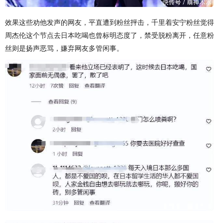
效果这些劝他发声的网友，平直遭到粉丝抨击，千里着安宁粉丝觉得
周杰伦这个节点去日本吃喝也曾标明态度了，禁受脱粉离开，任意粉
丝则是扬声恶骂，嫌弃网友多管闲事。