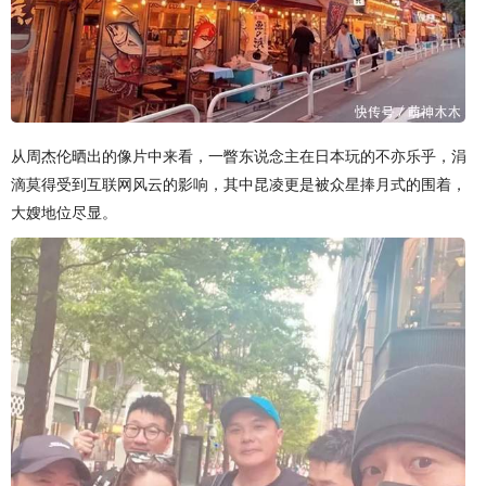
从周杰伦晒出的像片中来看，一瞥东说念主在日本玩的不亦乐乎，涓
滴莫得受到互联网风云的影响，其中昆凌更是被众星捧月式的围着，
大嫂地位尽显。