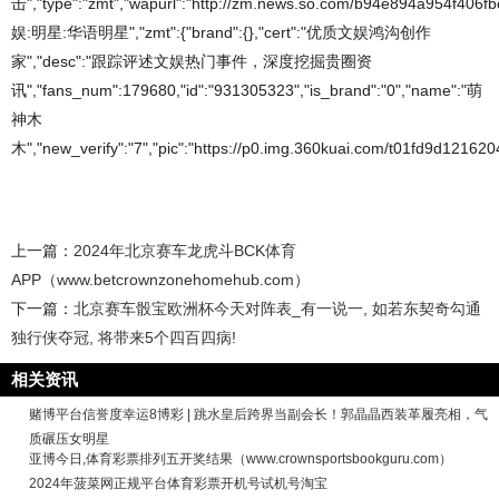
击","type":"zmt","wapurl":"http://zm.news.so.com/b94e894a954f406f
娱:明星:华语明星","zmt":{"brand":{},"cert":"优质文娱鸿沟创作
家","desc":"跟踪评述文娱热门事件，深度挖掘贵圈资
讯","fans_num":179680,"id":"931305323","is_brand":"0","name":"萌
神木
木","new_verify":"7","pic":"https://p0.img.360kuai.com/t01fd9d1216204a
上一篇：
2024年北京赛车龙虎斗BCK体育
APP（www.betcrownzonehomehub.com）
下一篇：
北京赛车骰宝欧洲杯今天对阵表_有一说一, 如若东契奇勾通
独行侠夺冠, 将带来5个四百四病!
相关资讯
赌博平台信誉度幸运8博彩 | 跳水皇后跨界当副会长！郭晶晶西装革履亮相，气
质碾压女明星
亚博今日,体育彩票排列五开奖结果（www.crownsportsbookguru.com）
2024年菠菜网正规平台体育彩票开机号试机号淘宝