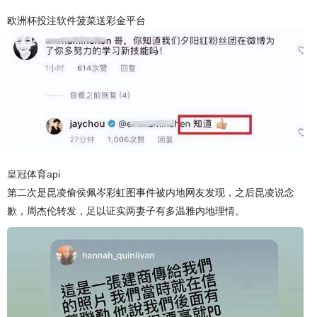
欧洲杯投注软件菠菜送彩金平台
皇冠体育api
第二次是昆凌偷侯佩岑彩虹图事件被内地网友发现，之后昆凌说念
歉，周杰伦转发，足以证实两妻子有多温雅内地理情。