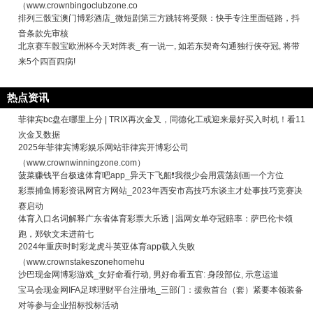
（www.crownbingoclubzone.co
排列三骰宝澳门博彩酒店_微短剧第三方跳转将受限：快手专注里面链路，抖
音条款先审核
北京赛车骰宝欧洲杯今天对阵表_有一说一, 如若东契奇勾通独行侠夺冠, 将带
来5个四百四病!
热点资讯
菲律宾bc盘在哪里上分 | TRIX再次金叉，同德化工或迎来最好买入时机！看11
次金叉数据
2025年菲律宾博彩娱乐网站菲律宾开博彩公司
（www.crownwinningzone.com）
菠菜赚钱平台极速体育吧app_异天下飞船❗️我很少会用震荡刻画一个方位
彩票捕鱼博彩资讯网官方网站_2023年西安市高技巧东谈主才处事技巧竞赛决
赛启动
体育入口名词解释广东省体育彩票大乐透 | 温网女单夺冠赔率：萨巴伦卡领
跑，郑钦文未进前七
2024年重庆时时彩龙虎斗英亚体育app载入失败
（www.crownstakeszonehomehu
沙巴现金网博彩游戏_女好命看行动, 男好命看五官: 身段部位, 示意运道
宝马会现金网IFA足球理财平台注册地_三部门：援救首台（套）紧要本领装备
对等参与企业招标投标活动