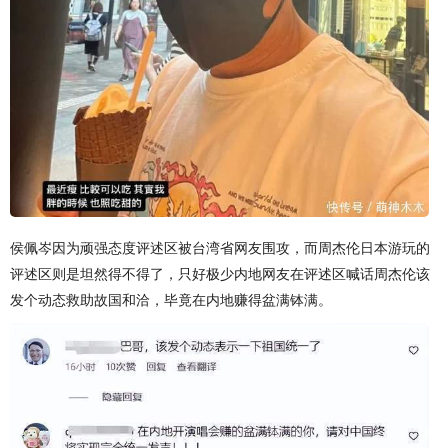
侯佩岑因为顽强态度评述区被台湾省网友围攻，而周杰伦日本游玩的
评述区则是坦然得不得了，只好极少内地网友在评述区喊话周杰伦该
发个动态救助故国和洽，毕竟在内地赚得盆满钵满。