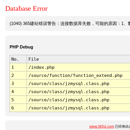
Database Error
(1040) 365建站错误警告：连接数据库失败，可能的原因：1、数
PHP Debug
No.
File
1
/index.php
2
/source/function/function_extend.php
3
/source/class/jzmysql.class.php
4
/source/class/jzmysql.class.php
5
/source/class/jzmysql.class.php
6
/source/class/jzmysql.class.php
www.365jz.com
已经将此