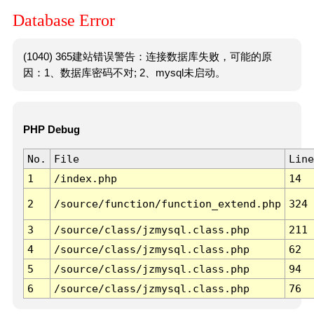
Database Error
(1040) 365建站错误警告：连接数据库失败，可能的原
因：1、数据库密码不对; 2、mysql未启动。
PHP Debug
No.
File
Line
1
/index.php
14
2
/source/function/function_extend.php
324
3
/source/class/jzmysql.class.php
211
4
/source/class/jzmysql.class.php
62
5
/source/class/jzmysql.class.php
94
6
/source/class/jzmysql.class.php
76