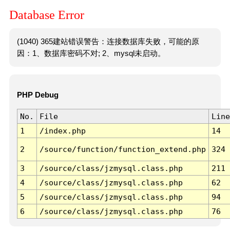
Database Error
(1040) 365建站错误警告：连接数据库失败，可能的原
因：1、数据库密码不对; 2、mysql未启动。
PHP Debug
No.
File
Line
1
/index.php
14
2
/source/function/function_extend.php
324
3
/source/class/jzmysql.class.php
211
4
/source/class/jzmysql.class.php
62
5
/source/class/jzmysql.class.php
94
6
/source/class/jzmysql.class.php
76