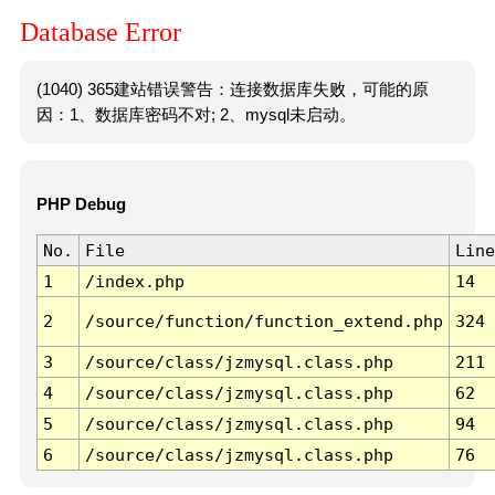
Database Error
(1040) 365建站错误警告：连接数据库失败，可能的原
因：1、数据库密码不对; 2、mysql未启动。
PHP Debug
No.
File
Line
1
/index.php
14
2
/source/function/function_extend.php
324
3
/source/class/jzmysql.class.php
211
4
/source/class/jzmysql.class.php
62
5
/source/class/jzmysql.class.php
94
6
/source/class/jzmysql.class.php
76