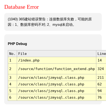
Database Error
(1040) 365建站错误警告：连接数据库失败，可能的原
因：1、数据库密码不对; 2、mysql未启动。
PHP Debug
No.
File
Line
1
/index.php
14
2
/source/function/function_extend.php
324
3
/source/class/jzmysql.class.php
211
4
/source/class/jzmysql.class.php
62
5
/source/class/jzmysql.class.php
94
6
/source/class/jzmysql.class.php
76