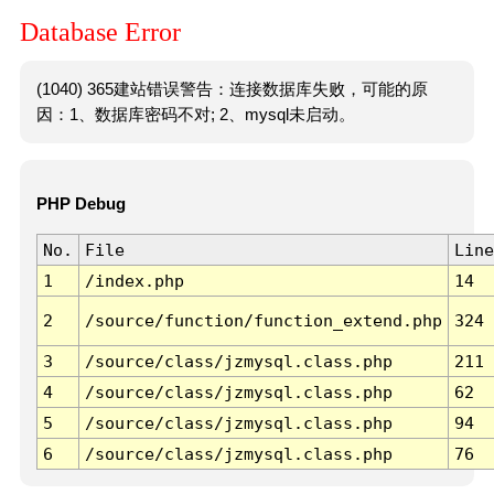
Database Error
(1040) 365建站错误警告：连接数据库失败，可能的原
因：1、数据库密码不对; 2、mysql未启动。
PHP Debug
No.
File
Line
1
/index.php
14
2
/source/function/function_extend.php
324
3
/source/class/jzmysql.class.php
211
4
/source/class/jzmysql.class.php
62
5
/source/class/jzmysql.class.php
94
6
/source/class/jzmysql.class.php
76