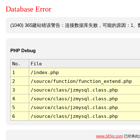
Database Error
(1040) 365建站错误警告：连接数据库失败，可能的原因：1、数
PHP Debug
No.
File
1
/index.php
2
/source/function/function_extend.php
3
/source/class/jzmysql.class.php
4
/source/class/jzmysql.class.php
5
/source/class/jzmysql.class.php
6
/source/class/jzmysql.class.php
www.365jz.com
已经将此