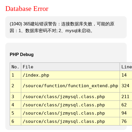
Database Error
(1040) 365建站错误警告：连接数据库失败，可能的原
因：1、数据库密码不对; 2、mysql未启动。
PHP Debug
No.
File
Line
1
/index.php
14
2
/source/function/function_extend.php
324
3
/source/class/jzmysql.class.php
211
4
/source/class/jzmysql.class.php
62
5
/source/class/jzmysql.class.php
94
6
/source/class/jzmysql.class.php
76