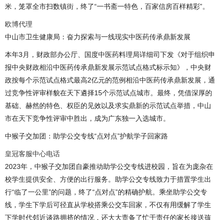
米，笼罩全市扫数镇街，终了“一书斋一特色，百家信房百样精彩”。
欧博代理
中山市卫生健康局：奋力探索与一线现实中医药传承鼎新发展
本年3月，财政部办公厅、国度中医药料理局详细司下发《对于组织申
报中央财政相沿中医药传承鼎新发展示范试点格式标示知》，中央财
政按每个示范试点格式最高2亿元的范例相沿中医药传承鼎新发展，通
过竞争性评审样貌在天下遴择15个示范试点城市。最终，凭借深厚的
基础、赫然的特色、权臣的见效以及求实鼎新的示范试点举措，中山
市在天下竞争性评审中胜出，成为广东独一入选城市。
中猴子交加团：助学公交专线“点对点”护航学子回家路
皇冠客服中心电话
2023年，中猴子交加团自豪推动助学公交专线进校园，旨在为庞杂在
校学生提供安全、方便的出行服务。助学公交专线致力于措置学生出
行“临了一公里”的问题，终了“点对点”的精确护航。乘坐助学公交专
线，学生下学后可径直从学校搭乘公交车回家，不仅有用缓解了学生
下学时代邻近谈路拥挤的情况，还大大责备了忙于责任的家长接送孩