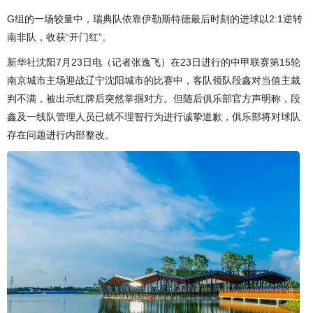
G组的一场较量中，瑞典队依靠伊勒斯特德最后时刻的进球以2:1逆转
南非队，收获“开门红”。
新华社沈阳7月23日电（记者张逸飞）在23日进行的中甲联赛第15轮
南京城市主场迎战辽宁沈阳城市的比赛中，客队领队段鑫对当值主裁
判不满，被出示红牌后突然掌掴对方。但随后俱乐部官方声明称，段
鑫及一线队管理人员已就不理智行为进行诚挚道歉，俱乐部将对球队
存在问题进行内部整改。