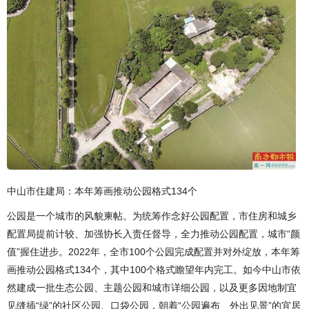
中山市住建局：本年筹画推动公园格式134个
公园是一个城市的风貌柬帖。为统筹作念好公园配置，市住房和城乡
配置局提前计较、加强协长入责任督导，全力推动公园配置，城市“颜
值”握住进步。2022年，全市100个公园完成配置并对外绽放，本年筹
画推动公园格式134个，其中100个格式瞻望年内完工。如今中山市依
然建成一批生态公园、主题公园和城市详细公园，以及更多因地制宜
见缝插“绿”的社区公园、口袋公园，朝着“公园遍布 外出见景”的宜居