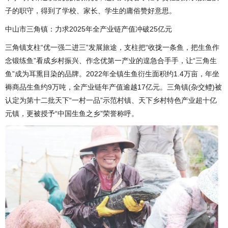
子的职守，得到了学校、家长、学生的庸俗赞好意思。
中山市三角镇：力求2025年全产业链产值冲破25亿元
三角镇支柱“优一强二进三”发展旅途，支柱把“收拢一条鱼，把生鱼作
念锻练鱼”看成乡村振兴、作念优第一产业的遑急合手手，让“三角生
鱼”成为耳熏目染的品牌。2022年全镇生鱼衍生面积约1.4万亩，年坐
褥商品生鱼约9万吨，全产业链年产值逾越17亿元。三角镇(杂交鳢)被
认定为第十二批天下“一村一品”示范村镇、天下乡村特色产业超十亿
元镇，更被授予“中国生鱼之乡”荣誉称呼。