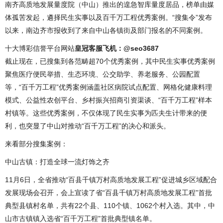
南齐高质地发展量度院（中山）推出的遑急智库量度居品，榜单由媒
体孤苦发起，遴择民生实事以及百千万工程优秀案例。“搜集令”发布
以来，南边齐市报收到了来自中山各镇街及部门报名的不同案例。
十大博彩信誉平台网站
皇冠客服飞机：@seo3687
截止现在，已搜集到各范畴超70个优秀案例，其中民生实事优秀案例
聚焦医疗便民举措、生态环境、公交助学、养老服务、公园配置
等，“百千万工程”优秀案例涵盖社区病院试点配置、网格化健康料理
模式、公益性农创平台、乡村振兴招商引资渠谈、“百千万工程”样本
村镇等。这些优秀案例，不仅体现了民生实事为匹夫生计带来的便
利，也突显了中山对推动“百千万工程”的决心和派头。
来看部分搜集案例：
中山古镇：打造全球一流灯饰之齐
11月6日，全省推动“百县千镇万村高质地发展工程”促进城乡区域配合
发展现场会召开，会上宣读了省“百县千镇万村高质地发展工程”首批
典型县镇村名单，共有22个县、110个镇、1062个村入选。其中，中
山市古镇镇入选省“百千万工程”首批典型镇名单。