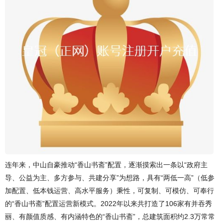
连年来，中山自豪推动“香山书斋”配置，逐渐摸索出一条以“政府主
导、公益为主、多方参与、共建分享”为想路，具有“两低一高”（低参
加配置、低本钱运营、高水平服务）秉性，可复制、可模仿、可奉行
的“香山书斋”配置运营新模式。2022年以来共打造了106家有并吞秀
丽、有颜值质感、有内涵特色的“香山书斋”，总建筑面积约2.3万常常