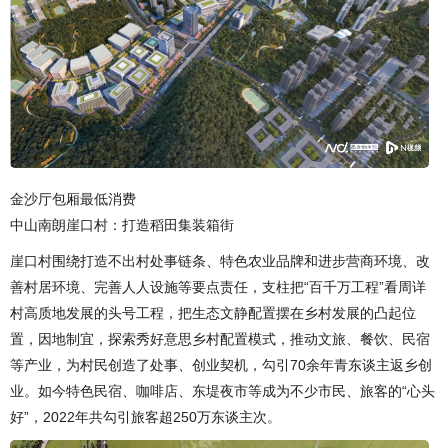
金沙厅包厢最低消费
中山南朗崖口村：打造稻田集装箱街
崖口村围绕打造不出村处事链条、特色农业品牌和进步营商环境、改
善村居环境、完善人人设施等要点责任，支柱把“百千万工程”看周详
村高质地发展的头号工程，把生态文静配置摆在乡村发展的凸起位
置，因地制宜，探索秀好意思乡村配置模式，推动文旅、餐饮、民宿
等产业，为村民创造了处事、创业契机，勾引70余年青东谈主返乡创
业。如今特色民宿、咖啡店、东堤夜市等成为不少市民、旅客的“心头
好”，2022年共勾引旅客超250万东谈主次。