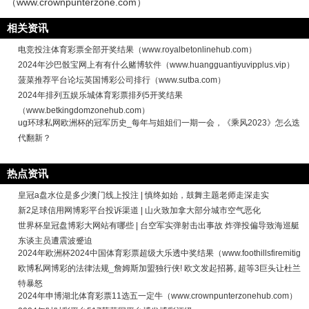
（www.crownpunterzone.com）
相关资讯
电竞投注体育彩票全部开奖结果（www.royalbetonlinehub.com）
2024年沙巴骰宝网上有有什么赌博软件（www.huangguantiyuvipplus.vip）
菠菜推荐平台论坛英国博彩公司排行（www.sutba.com）
2024年排列五娱乐城体育彩票排列5开奖结果
（www.betkingdomzonehub.com）
ug环球私网欧洲杯的冠军历史_每年与姐姐们一期一会，《乘风2023》怎么迭
代翻新？
热点资讯
皇冠a盘水位是多少澳门线上投注 | 慎终如始，鼓舞主题老师走深走实
新2足球信用网博彩平台投诉渠道 | 山火致加拿大部分城市空气恶化
世界杯皇冠盘博彩大网站有哪些 | 台空军实弹射击出事故 炸弹投偏导致海巡艇
东谈主员遭震波蹙迫
2024年欧洲杯2024中国体育彩票超级大乐透中奖结果（www.foothillsfiremitig
欧博私网博彩的法律法规_詹姆斯加盟独行侠! 欧文发起招募, 超等3巨头让杜兰
特暴怒
2024年申博湖北体育彩票11选五一定牛（www.crownpunterzonehub.com）