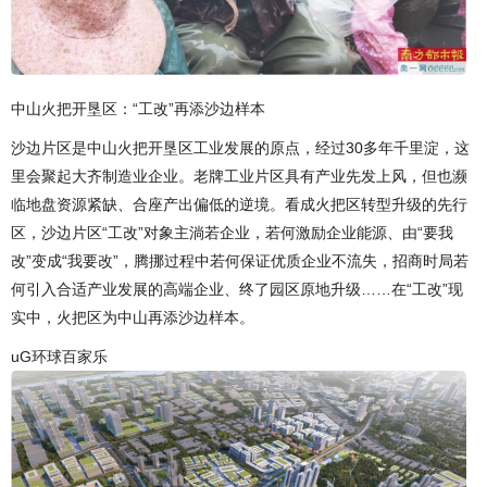
中山火把开垦区：“工改”再添沙边样本
沙边片区是中山火把开垦区工业发展的原点，经过30多年千里淀，这
里会聚起大齐制造业企业。老牌工业片区具有产业先发上风，但也濒
临地盘资源紧缺、合座产出偏低的逆境。看成火把区转型升级的先行
区，沙边片区“工改”对象主淌若企业，若何激励企业能源、由“要我
改”变成“我要改”，腾挪过程中若何保证优质企业不流失，招商时局若
何引入合适产业发展的高端企业、终了园区原地升级……在“工改”现
实中，火把区为中山再添沙边样本。
uG环球百家乐