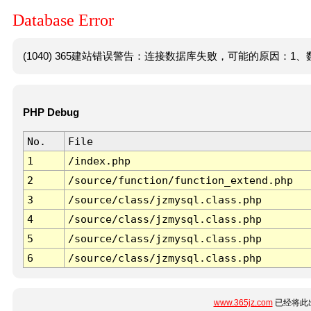
Database Error
(1040) 365建站错误警告：连接数据库失败，可能的原因：1、数
PHP Debug
No.
File
1
/index.php
2
/source/function/function_extend.php
3
/source/class/jzmysql.class.php
4
/source/class/jzmysql.class.php
5
/source/class/jzmysql.class.php
6
/source/class/jzmysql.class.php
www.365jz.com
已经将此