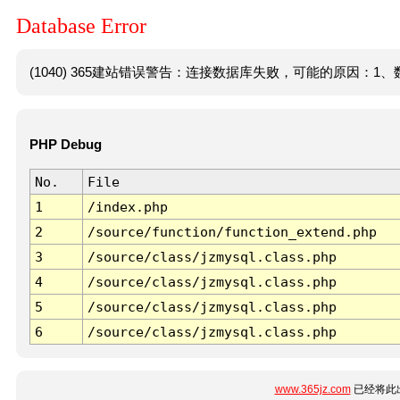
Database Error
(1040) 365建站错误警告：连接数据库失败，可能的原因：1、数
PHP Debug
No.
File
1
/index.php
2
/source/function/function_extend.php
3
/source/class/jzmysql.class.php
4
/source/class/jzmysql.class.php
5
/source/class/jzmysql.class.php
6
/source/class/jzmysql.class.php
www.365jz.com
已经将此