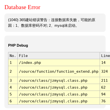
Database Error
(1040) 365建站错误警告：连接数据库失败，可能的原
因：1、数据库密码不对; 2、mysql未启动。
PHP Debug
No.
File
Line
1
/index.php
14
2
/source/function/function_extend.php
324
3
/source/class/jzmysql.class.php
211
4
/source/class/jzmysql.class.php
62
5
/source/class/jzmysql.class.php
94
6
/source/class/jzmysql.class.php
76