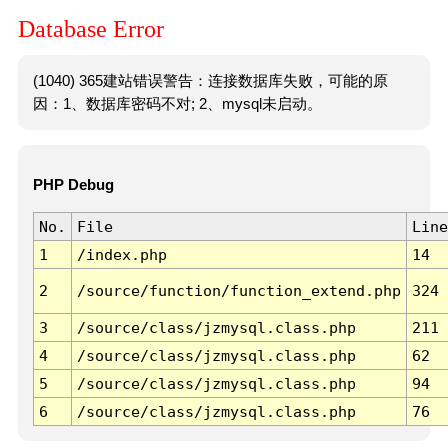
Database Error
(1040) 365建站错误警告：连接数据库失败，可能的原
因：1、数据库密码不对; 2、mysql未启动。
PHP Debug
No.
File
Line
1
/index.php
14
2
/source/function/function_extend.php
324
3
/source/class/jzmysql.class.php
211
4
/source/class/jzmysql.class.php
62
5
/source/class/jzmysql.class.php
94
6
/source/class/jzmysql.class.php
76