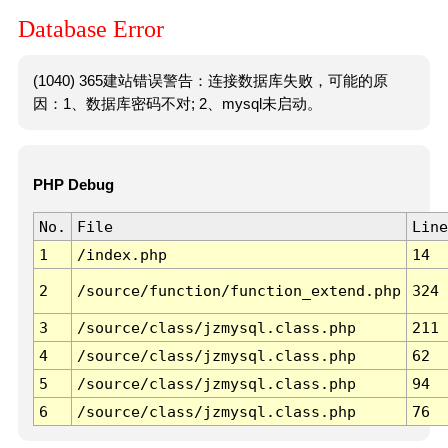
Database Error
(1040) 365建站错误警告：连接数据库失败，可能的原
因：1、数据库密码不对; 2、mysql未启动。
PHP Debug
No.
File
Line
1
/index.php
14
2
/source/function/function_extend.php
324
3
/source/class/jzmysql.class.php
211
4
/source/class/jzmysql.class.php
62
5
/source/class/jzmysql.class.php
94
6
/source/class/jzmysql.class.php
76