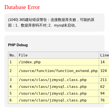
Database Error
(1040) 365建站错误警告：连接数据库失败，可能的原
因：1、数据库密码不对; 2、mysql未启动。
PHP Debug
No.
File
Line
1
/index.php
14
2
/source/function/function_extend.php
324
3
/source/class/jzmysql.class.php
211
4
/source/class/jzmysql.class.php
62
5
/source/class/jzmysql.class.php
94
6
/source/class/jzmysql.class.php
76