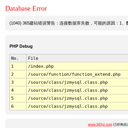
Database Error
(1040) 365建站错误警告：连接数据库失败，可能的原因：1、数
PHP Debug
No.
File
1
/index.php
2
/source/function/function_extend.php
3
/source/class/jzmysql.class.php
4
/source/class/jzmysql.class.php
5
/source/class/jzmysql.class.php
6
/source/class/jzmysql.class.php
www.365jz.com
已经将此