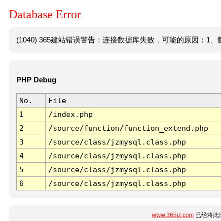
Database Error
(1040) 365建站错误警告：连接数据库失败，可能的原因：1、数
PHP Debug
No.
File
1
/index.php
2
/source/function/function_extend.php
3
/source/class/jzmysql.class.php
4
/source/class/jzmysql.class.php
5
/source/class/jzmysql.class.php
6
/source/class/jzmysql.class.php
www.365jz.com
已经将此