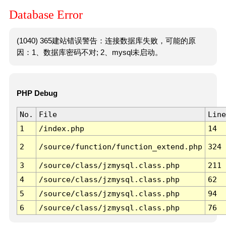
Database Error
(1040) 365建站错误警告：连接数据库失败，可能的原
因：1、数据库密码不对; 2、mysql未启动。
PHP Debug
No.
File
Line
1
/index.php
14
2
/source/function/function_extend.php
324
3
/source/class/jzmysql.class.php
211
4
/source/class/jzmysql.class.php
62
5
/source/class/jzmysql.class.php
94
6
/source/class/jzmysql.class.php
76