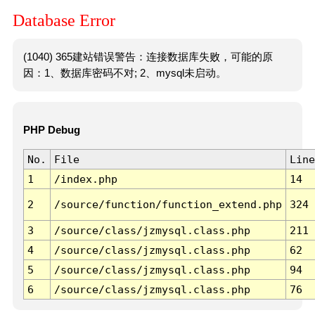
Database Error
(1040) 365建站错误警告：连接数据库失败，可能的原
因：1、数据库密码不对; 2、mysql未启动。
PHP Debug
No.
File
Line
1
/index.php
14
2
/source/function/function_extend.php
324
3
/source/class/jzmysql.class.php
211
4
/source/class/jzmysql.class.php
62
5
/source/class/jzmysql.class.php
94
6
/source/class/jzmysql.class.php
76