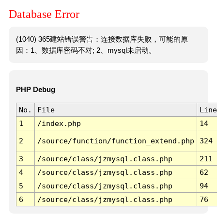
Database Error
(1040) 365建站错误警告：连接数据库失败，可能的原
因：1、数据库密码不对; 2、mysql未启动。
PHP Debug
No.
File
Line
1
/index.php
14
2
/source/function/function_extend.php
324
3
/source/class/jzmysql.class.php
211
4
/source/class/jzmysql.class.php
62
5
/source/class/jzmysql.class.php
94
6
/source/class/jzmysql.class.php
76