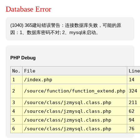
Database Error
(1040) 365建站错误警告：连接数据库失败，可能的原
因：1、数据库密码不对; 2、mysql未启动。
PHP Debug
No.
File
Line
1
/index.php
14
2
/source/function/function_extend.php
324
3
/source/class/jzmysql.class.php
211
4
/source/class/jzmysql.class.php
62
5
/source/class/jzmysql.class.php
94
6
/source/class/jzmysql.class.php
76