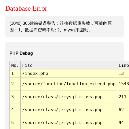
Database Error
(1040) 365建站错误警告：连接数据库失败，可能的原
因：1、数据库密码不对; 2、mysql未启动。
PHP Debug
No.
File
Line
1
/index.php
13
2
/source/function/function_extend.php
1548
3
/source/class/jzmysql.class.php
211
4
/source/class/jzmysql.class.php
62
5
/source/class/jzmysql.class.php
94