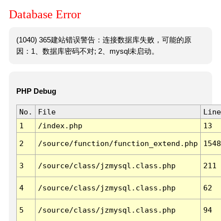
Database Error
(1040) 365建站错误警告：连接数据库失败，可能的原
因：1、数据库密码不对; 2、mysql未启动。
PHP Debug
No.
File
Line
1
/index.php
13
2
/source/function/function_extend.php
1548
3
/source/class/jzmysql.class.php
211
4
/source/class/jzmysql.class.php
62
5
/source/class/jzmysql.class.php
94