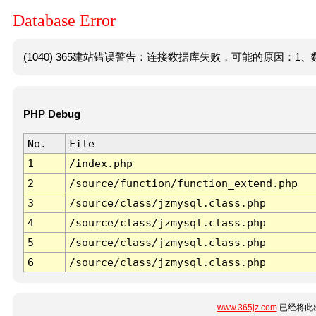
Database Error
(1040) 365建站错误警告：连接数据库失败，可能的原因：1、数
PHP Debug
No.
File
1
/index.php
2
/source/function/function_extend.php
3
/source/class/jzmysql.class.php
4
/source/class/jzmysql.class.php
5
/source/class/jzmysql.class.php
6
/source/class/jzmysql.class.php
www.365jz.com
已经将此