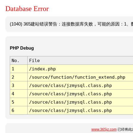
Database Error
(1040) 365建站错误警告：连接数据库失败，可能的原因：1、数
PHP Debug
No.
File
1
/index.php
2
/source/function/function_extend.php
3
/source/class/jzmysql.class.php
4
/source/class/jzmysql.class.php
5
/source/class/jzmysql.class.php
6
/source/class/jzmysql.class.php
www.365jz.com
已经将此