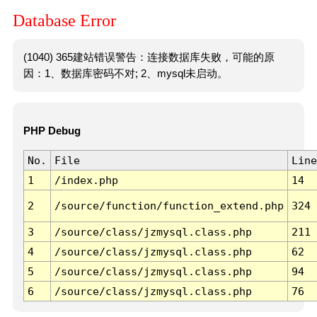
Database Error
(1040) 365建站错误警告：连接数据库失败，可能的原
因：1、数据库密码不对; 2、mysql未启动。
PHP Debug
No.
File
Line
1
/index.php
14
2
/source/function/function_extend.php
324
3
/source/class/jzmysql.class.php
211
4
/source/class/jzmysql.class.php
62
5
/source/class/jzmysql.class.php
94
6
/source/class/jzmysql.class.php
76