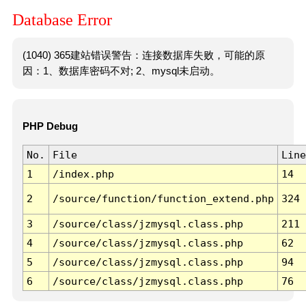
Database Error
(1040) 365建站错误警告：连接数据库失败，可能的原
因：1、数据库密码不对; 2、mysql未启动。
PHP Debug
No.
File
Line
1
/index.php
14
2
/source/function/function_extend.php
324
3
/source/class/jzmysql.class.php
211
4
/source/class/jzmysql.class.php
62
5
/source/class/jzmysql.class.php
94
6
/source/class/jzmysql.class.php
76