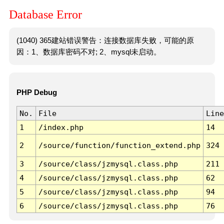
Database Error
(1040) 365建站错误警告：连接数据库失败，可能的原
因：1、数据库密码不对; 2、mysql未启动。
PHP Debug
No.
File
Line
1
/index.php
14
2
/source/function/function_extend.php
324
3
/source/class/jzmysql.class.php
211
4
/source/class/jzmysql.class.php
62
5
/source/class/jzmysql.class.php
94
6
/source/class/jzmysql.class.php
76